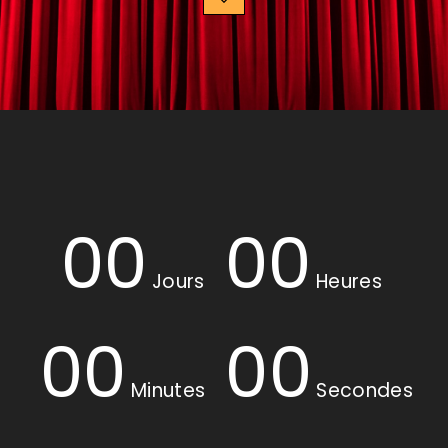
00
00
Jours
Heures
00
00
Minutes
Secondes