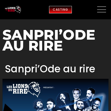
CASTING
SANPRI’ODE
AU RIRE
Sanpri’Ode au rire