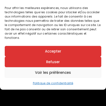
prochainement dans les villes de Lyon, de
Caluire, de Villeurbanne, de Vaulx-en-Velin,
Pour offrir les meilleures expériences, nous utilisons des
de Rillieux, de Décines, Saint-Priest, Bron,
technologies telles que les cookies pour stocker et/ou accéder
avec pour objectif de proposer ces ateliers
aux informations des appareils. Le fait de consentir à ces
technologies nous permettra de traiter des données telles que
dans toutes les écoles de la métropole. Et
le comportement de navigation ou les ID uniques sur ce site. Le
pourquoi pas d’adapter ce concept aux
fait de ne pas consentir ou de retirer son consentement peut
maisons de retraite et d’incarcération. Car
avoir un effet négatif sur certaines caractéristiques et
fonctions.
comme dit l’adage :
« il n’y a pas d’âge pour apprendre »
.
Accepter
Refuser
Pourquoi ce concept ?
Le bilan : nos enfants, nos nouveaux modèles
Voir les préférences
sociétaux.
La génération Z s’identifie aux personnalités
Politique de confidentialité
qu’elle suit sur le digital comme les
humoristes, standuppers, et youtubeurs. Ce
sont les influenceurs d’aujourd’hui : écoutés,
suivis, imités… Leurs visions du monde, leurs