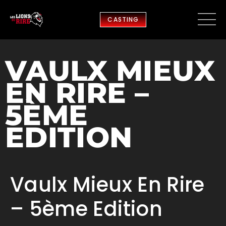
CASTING
VAULX MIEUX
EN RIRE –
5ÈME
EDITION
Vaulx Mieux En Rire
– 5ème Edition