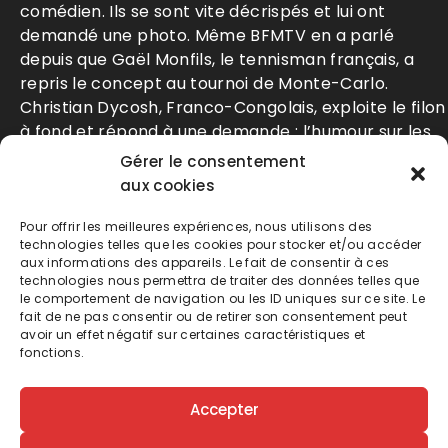
comédien. Ils se sont vite décrispés et lui ont
demandé une photo. Même BFMTV en
a parlé
depuis que Gaël Monfils, le tennisman français, a
repris le concept au tournoi de Monte-Carlo.
Christian Dycosh, Franco-Congolais, exploite le filon
à fond et répond à une demande : l’humour sur les
minorités, pratiqué par des gens qui savent de quoi
Gérer le consentement
ils parlent et jouer sur les détails. L’humour de la
aux cookies
double-culture.
Pour offrir les meilleures expériences, nous utilisons des
technologies telles que les cookies pour stocker et/ou accéder
aux informations des appareils. Le fait de consentir à ces
technologies nous permettra de traiter des données telles que
le comportement de navigation ou les ID uniques sur ce site. Le
fait de ne pas consentir ou de retirer son consentement peut
avoir un effet négatif sur certaines caractéristiques et
fonctions.
Accepter
Suivez-nous sur
Instagram
et ne ratez aucune
occasion de
rugir
de rire !